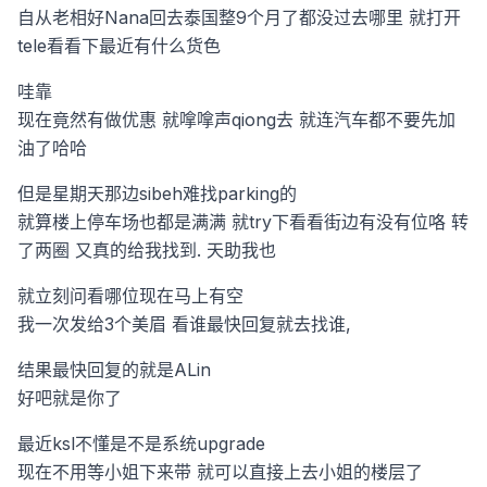
自从老相好Nana回去泰国整9个月了都没过去哪里
就打开
tele看看下最近有什么货色
哇靠
现在竟然有做优惠
就嗱嗱声qiong去
就连汽车都不要先加
油了哈哈
但是星期天那边sibeh难找parking的
就算楼上停车场也都是满满
就try下看看街边有没有位咯
转
了两圈
又真的给我找到.
天助我也
就立刻问看哪位现在马上有空
我一次发给3个美眉
看谁最快回复就去找谁,
结果最快回复的就是ALin
好吧就是你了
最近ksl不懂是不是系统upgrade
现在不用等小姐下来带
就可以直接上去小姐的楼层了