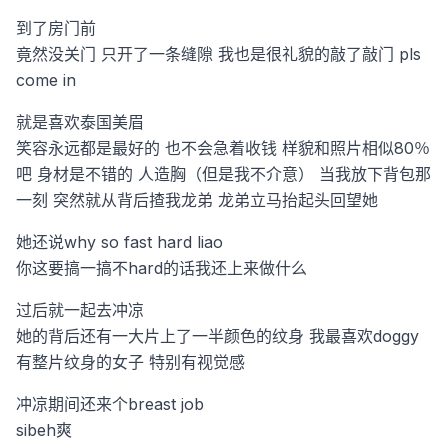
到了房门前
竟然没关门
只开了一条缝隙
我也是很礼貌的敲了敲门
pls
come in
就是喜欢泰国美眉
笑容永远都是最好的
也不会急着收钱
样貌和照片相似80％
吧
身材是不错的
人造胸（但是我不介意）
当我放下背包那
一刻
突然就从背后揸我龙弟
龙弟立马抬起头回望她
她还说why so fast hard liao
你这要搞一搞不hard的话我还上来做什么
过后就一起去冲凉
她的背后还有一大片上了一半颜色的纹身
我最喜欢doggy
有整片纹身的女子
特别有视觉感
冲凉期间还来个breast job
sibeh爽