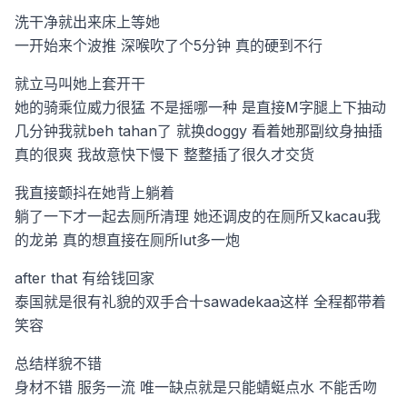
洗干净就出来床上等她
一开始来个波推
深喉吹了个5分钟
真的硬到不行
就立马叫她上套开干
她的骑乘位威力很猛
不是摇哪一种
是直接M字腿上下抽动
几分钟我就beh tahan了
就换doggy
看着她那副纹身抽插
真的很爽
我故意快下慢下
整整插了很久才交货
我直接颤抖在她背上躺着
躺了一下才一起去厕所清理
她还调皮的在厕所又kacau我
的龙弟
真的想直接在厕所lut多一炮
after that 有给钱回家
泰国就是很有礼貌的双手合十sawadekaa这样
全程都带着
笑容
总结样貌不错
身材不错
服务一流
唯一缺点就是只能蜻蜓点水
不能舌吻