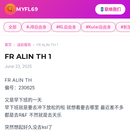
跳转到主要内容
MYFL69
联络我们
全部
#JB自由身
#KL自由身
#Kulai自由身
#新
首页
›
战后报告
›
FR ALIN TH 1
FR ALIN TH 1
June 23, 2025
FR ALIN TH
偏号：230625
又是早下班的一天
早下班就是要去冲下放松的啦
就想着要去哪里
最近差不多
都是去R&F
不然就是去天乐
突然想起好久没去ksl了