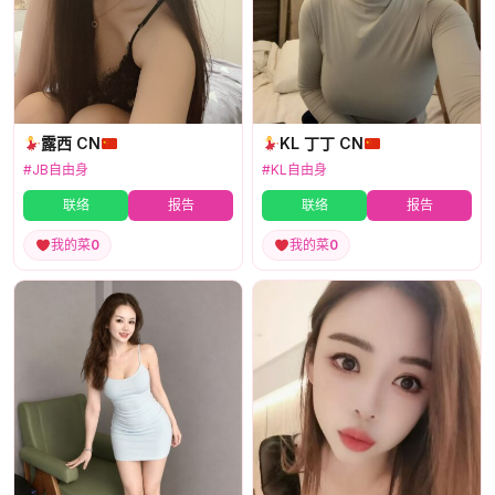
露西 CN
KL 丁丁 CN
#JB自由身
#KL自由身
联络
报告
联络
报告
我的菜
0
我的菜
0