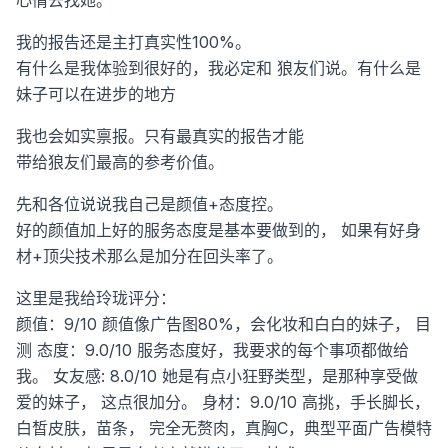
心情去找她。
我的报告还是主打真实性100%。
有什么是我体验到很好的，我必定和
狼友们说。有什么是
妹子可以在进步的地方
我也会如实禀报。只有最真实的报告才能
带给狼友们最高的参考价值。
先和各位说说我自己是颜值+态度控。
好的颜值加上好的服务态度是基本要做到的，
如果有好身
材+顶尖技术那么是加分在回头率了。
这里是我给玲珑评分：
颜值：9/10
颜值像广告图80%，会化妆和白白的妹子，
目
测
态度：9.0/10
服务态度好，我要求的每个事项都做给
我。
女友感: 8.0/10
她是有点小狂野类型，是那种享受做
爱的妹子，
这点很加分。
身材：9.0/10
高挑，手长脚长，
白皙皮肤，苗条，
完全无赘肉，真胸C，典型平面广告模特