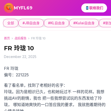
跳转到主要内容
MYFL69
联络我们
全部
#JB自由身
#KL自由身
#Kulai自由身
#新
首页
›
战后报告
›
FR 玲珑 10
FR 玲珑 10
December 22, 2025
FR 玲珑
偏号：221225
看了看名单，找到了老相好的名字：
玲珑。因为是相识已久，也和她玩过不
一样的花样。我想
挑战AV的剧情，我也
把一些我想尝试玩的东西发给了玲
珑，
哪知道她爽快的一口答应我的要求，
我就抱着期待的