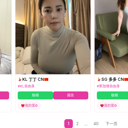
KL 丁丁 CN
SG 多多 CN
#KL自由身
#新加坡自由身
联络
报告
联络
我的菜
0
我的菜
0
...
1
2
40
下一页