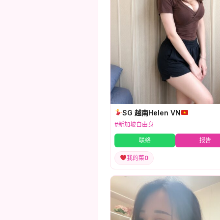
SG 越南Helen VN
#新加坡自由身
联络
报告
我的菜
0