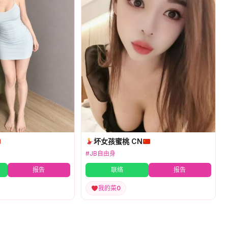
坏女孩蜜桃 CN
#JB自由身
报告
联络
报告
我的菜
0