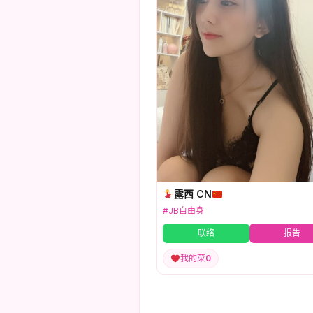
露西 CN
#JB自由身
联络
报告
我的菜
0