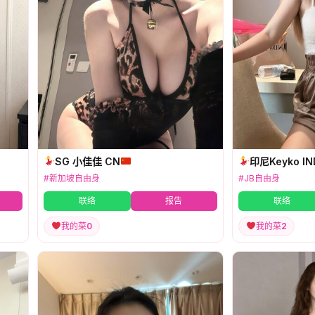
SG 小佳佳 CN
印尼Keyko I
#新加坡自由身
#JB自由身
联络
报告
联络
我的菜
0
我的菜
2