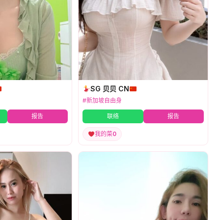
SG 贝贝 CN
#新加坡自由身
报告
联络
报告
我的菜
0