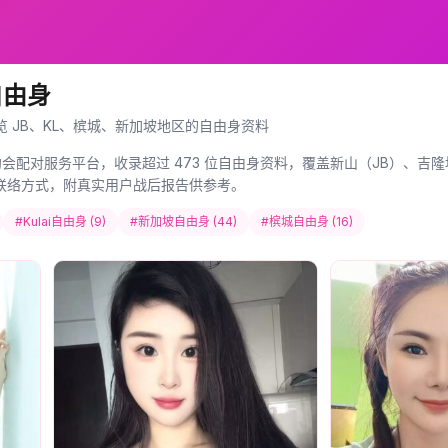
自由身
览 JB、KL、槟城、新加坡地区的自由身资料
约会配对服务平台，收录超过 473 位自由身资料，覆盖新山（JB）、吉隆坡
am 安全联络方式，附真实用户战后报告供参考。
#Kulai自由身 (9)
#新加坡自由身 (44)
#槟城自由身 (16)