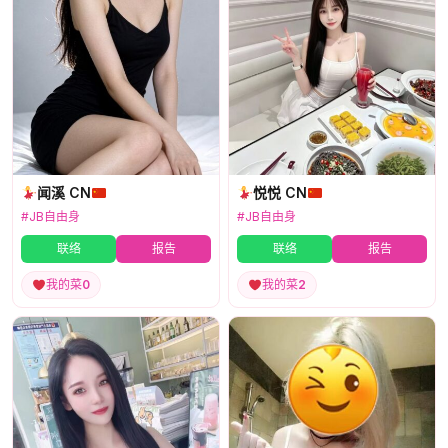
闻溪 CN
悦悦 CN
#JB自由身
#JB自由身
联络
报告
联络
报告
我的菜
0
我的菜
2