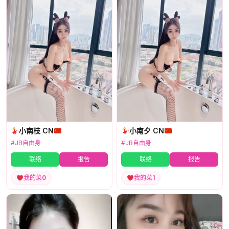
小南枝 CN
小南夕 CN
#JB自由身
#JB自由身
联络
报告
联络
报告
我的菜
0
我的菜
1