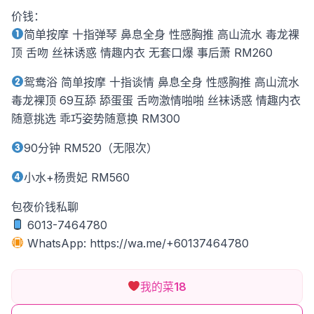
价钱：
简单按摩 十指弹琴 鼻息全身 性感胸推 高山流水 毒龙裸
顶 舌吻 丝袜诱惑 情趣内衣 无套口爆 事后萧 RM260
鸳鸯浴 简单按摩 十指谈情 鼻息全身 性感胸推 高山流水
毒龙裸顶 69互舔 舔蛋蛋 舌吻激情啪啪 丝袜诱惑 情趣内衣
随意挑选 乖巧姿势随意换 RM300
90分钟 RM520（无限次）
小水+杨贵妃 RM560
包夜价钱私聊
6013-7464780
WhatsApp: https://wa.me/+60137464780
我的菜
18