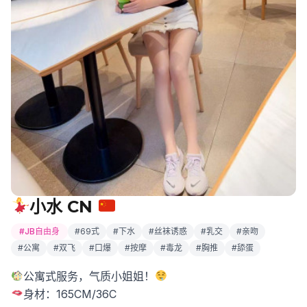
小水 CN
#JB自由身
#69式
#下水
#丝袜诱惑
#乳交
#亲吻
#公寓
#双飞
#口爆
#按摩
#毒龙
#胸推
#舔蛋
公寓式服务，气质小姐姐！
身材：165CM/36C