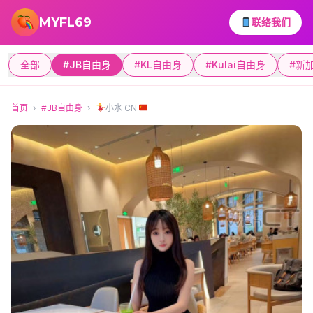
跳转到主要内容
MYFL69
联络我们
全部
#JB自由身
#KL自由身
#Kulai自由身
#新
首页
›
#JB自由身
›
小水 CN