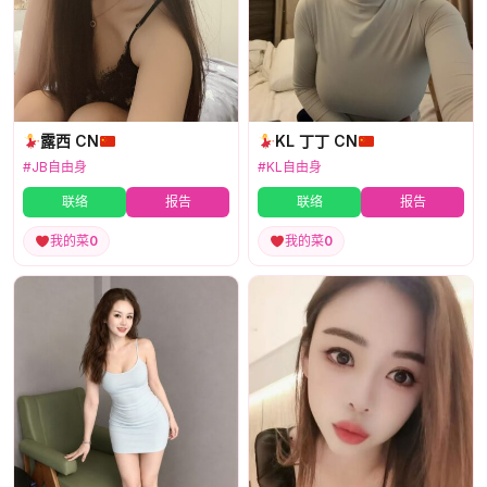
露西 CN
KL 丁丁 CN
#JB自由身
#KL自由身
联络
报告
联络
报告
我的菜
0
我的菜
0