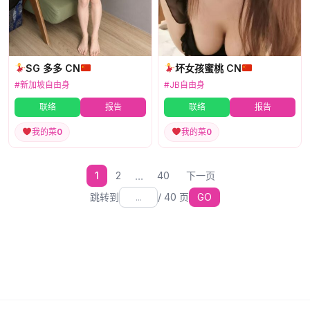
SG 多多 CN
坏女孩蜜桃 CN
#新加坡自由身
#JB自由身
联络
报告
联络
报告
我的菜
0
我的菜
0
...
1
2
40
下一页
跳转到
/
40
页
GO