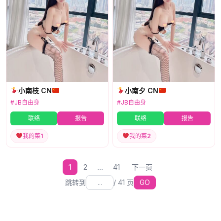
小南枝 CN
小南夕 CN
#JB自由身
#JB自由身
联络
报告
联络
报告
我的菜
1
我的菜
2
...
1
2
41
下一页
跳转到
/
41
页
GO