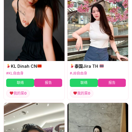
KL Dinah CN
泰国Jira TH
#KL自由身
#JB自由身
联络
报告
联络
报告
我的菜
0
我的菜
0