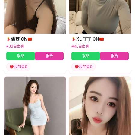
露西 CN
KL 丁丁 CN
#JB自由身
#KL自由身
联络
报告
联络
报告
我的菜
0
我的菜
0