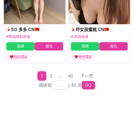
SG 多多 CN
坏女孩蜜桃 CN
#新加坡自由身
#JB自由身
联络
报告
联络
报告
我的菜
0
我的菜
0
...
1
2
40
下一页
跳转到
/
40
页
GO