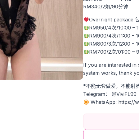
RM340/2炮/90分钟
Overnight packag
RM950/4次/10:00 – 12
RM900/4次/11:00 – 10:
RM800/3次/12:00 – 10
RM700/2次/01:00 – 9:
If you are interested in
system works, thank yo
*不能无套做爱，不能射脸
Telegram： @ViviFL99
WhatsApp: https://