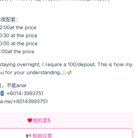
e 包夜配套：
:00at the price
30 at the price
:00 at the price
00at the price
 staying overnight, I require a 100/deposit. This is how my
u for your understanding.
，不能anal
+6014-3993751
wa.me/+60143993751
我的菜
5
帮她拉票