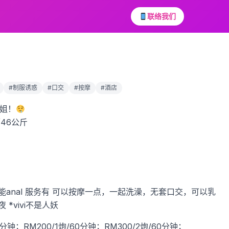
联络我们
#制服诱惑
#口交
#按摩
#酒店
姐！
／46公斤
anal
服务有
可以按摩一点，一起洗澡，无套口交，可以乳
夜
*vivi不是人妖
0分钟；RM200/1炮/60分钟；RM300/2炮/60分钟；