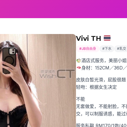
Vivi TH
#JB自由身
#下水
#乳交
酒店式服务，美丽小姐
身材：152CM／36D
皮肤白皙光滑，屁股很翘
轻吻：根据女生决定
不能
无套做爱，不能射脸，不能
交，可以制服诱惑，能过
服务私聊 RM170/1炮/4