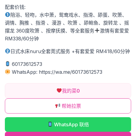
配套价钱:
陪浴、轻吻，水中萧，鸳鸯戏水、指滑、舔蛋、吹箫、
调情、胸推 、指滑 、漫游 、吹箫 、舔鲍鱼、旋转龙 、摇
摆龙 360度吹箫 、按摩抚摸、等全套服务
激情有套爱爱
RM338/60分钟
日式水床nuru全套莞式服务 +有套爱爱 RM418/60分钟
60173612573
WhatsApp: https://wa.me/60173612573
我的菜
0
帮她拉票
WhatsApp 联络