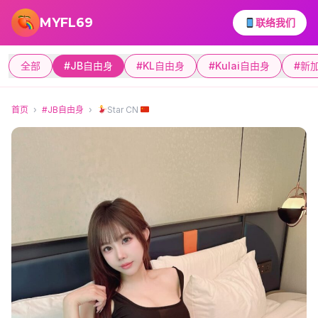
跳转到主要内容
MYFL69
联络我们
全部
#JB自由身
#KL自由身
#Kulai自由身
#新
首页
›
#JB自由身
›
Star CN