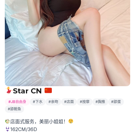
Star CN
#JB自由身
#下水
#亲吻
#店面
#按摩
#胸推
#舔蛋
#舔鲍鱼
店面式服务，美丽小姐姐！
162CM/36D