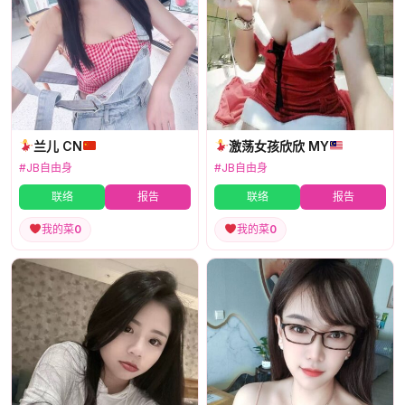
兰儿 CN
激荡女孩欣欣 MY
#JB自由身
#JB自由身
联络
报告
联络
报告
我的菜
0
我的菜
0