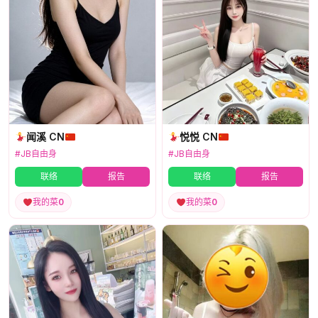
闻溪 CN
悦悦 CN
#JB自由身
#JB自由身
联络
报告
联络
报告
我的菜
0
我的菜
0