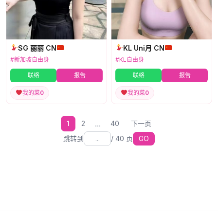
SG 丽丽 CN
KL Uni月 CN
#新加坡自由身
#KL自由身
联络
报告
联络
报告
我的菜
0
我的菜
0
...
1
2
40
下一页
跳转到
/
40
页
GO