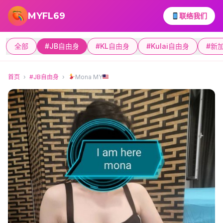
跳转到主要内容
MYFL69
联络我们
全部
#JB自由身
#KL自由身
#Kulai自由身
#新
首页
›
#JB自由身
›
Mona MY