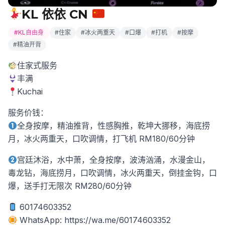
KL 依依 CN
#KL自由身
#住家
#冰火两重天
#口爆
#打机
#按摩
#精油开背
住家式服务
丰满
Kuchai
服务价钱：
全身按摩，精油推背，性感胸推，乾坤大挪移，海底捞
月，冰火两重天，口吹调情，打飞机 RM180/60分钟
宫廷沐浴，水中萧，全身按摩，波涛汹涌，水漫金山，
毒龙钻，海底捞月，口吹调情，冰火两重天，倒挂金钩，口
爆，送手打无限次 RM280/60分钟
60174603352
WhatsApp: https://wa.me/60174603352