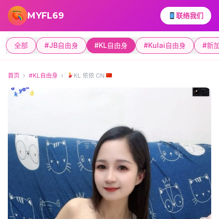
跳转到主要内容
MYFL69
联络我们
全部
#JB自由身
#KL自由身
#Kulai自由身
#新
首页
›
#KL自由身
›
KL 依依 CN