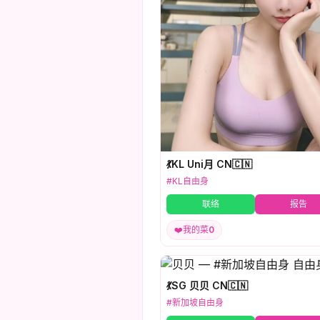
💃KL Uni月 CN🇨🇳
#KL自由身
联络
报告
❤️
我的菜
0
💃SG 贝贝 CN🇨🇳
#新加坡自由身