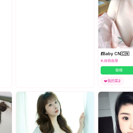
💃Baby CN🇨🇳
#JB自由身
联络
❤️
我的菜
2