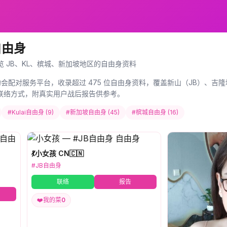
自由身
览 JB、KL、槟城、新加坡地区的自由身资料
约会配对服务平台，收录超过 475 位自由身资料，覆盖新山（JB）、吉隆坡
am 安全联络方式，附真实用户战后报告供参考。
#Kulai自由身 (9)
#新加坡自由身 (45)
#槟城自由身 (16)
💃小女孩 CN🇨🇳
#JB自由身
联络
报告
❤️
我的菜
0