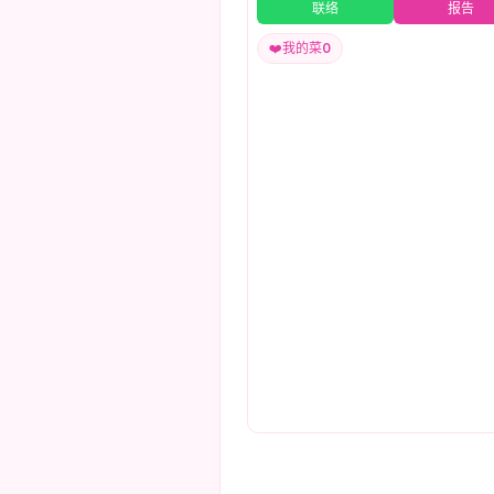
联络
报告
❤️
我的菜
0