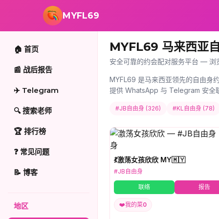
跳转到主要内容
MYFL69
MYFL69 马来西亚
🏠 首页
安全可靠的约会配对服务平台 — 浏
📰 战后报告
MYFL69 是马来西亚领先的自由身
✈️ Telegram
提供 WhatsApp 与 Telegr
#JB自由身 (326)
#KL自由身 (78)
🔍 搜索老师
🏆 排行榜
❓ 常见问题
💃激荡女孩欣欣 MY🇲🇾
📝 博客
#JB自由身
联络
报告
❤️
我的菜
0
地区