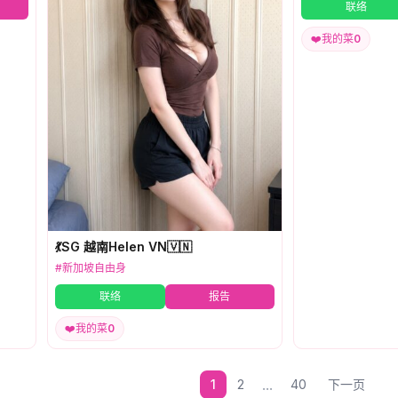
联络
❤️
我的菜
0
💃SG 越南Helen VN🇻🇳
#新加坡自由身
联络
报告
❤️
我的菜
0
...
1
2
40
下一页