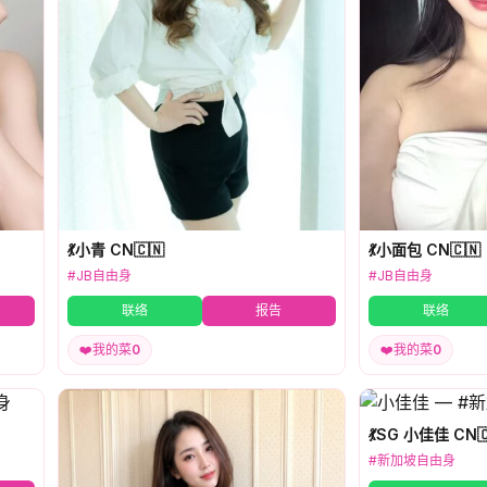
💃小青 CN🇨🇳
💃小面包 CN🇨🇳
#JB自由身
#JB自由身
联络
报告
联络
❤️
我的菜
0
❤️
我的菜
0
💃SG 小佳佳 CN
#新加坡自由身