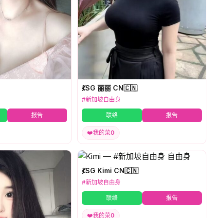
💃SG 丽丽 CN🇨🇳
#新加坡自由身
报告
联络
报告
❤️
我的菜
0
💃SG Kimi CN🇨🇳
#新加坡自由身
联络
报告
❤️
我的菜
0