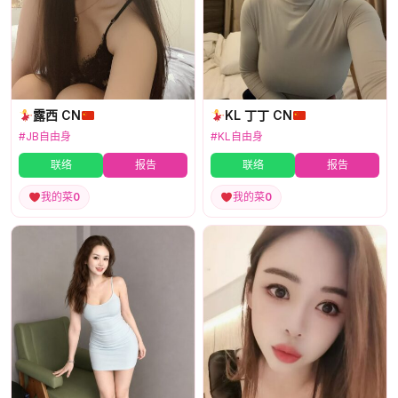
露西 CN
KL 丁丁 CN
#JB自由身
#KL自由身
联络
报告
联络
报告
我的菜
0
我的菜
0