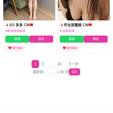
SG 多多 CN
坏女孩蜜桃 CN
#新加坡自由身
#JB自由身
联络
报告
联络
报告
我的菜
0
我的菜
0
...
1
2
40
下一页
跳转到
/
40
页
GO