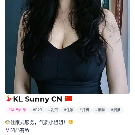
KL Sunny CN
#KL自由身
#B2B
#乳交
#住家
#打机
#按摩
#胸推
住家式服务，气质小姐姐！
凹凸有致