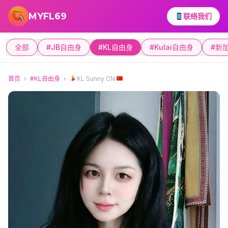
跳转到主要内容
MYFL69
联络我们
全部
#JB自由身
#KL自由身
#Kulai自由身
#新
首页
›
#KL自由身
›
KL Sunny CN