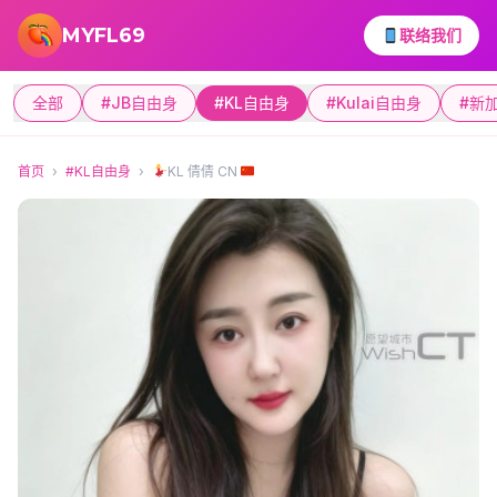
跳转到主要内容
MYFL69
联络我们
全部
#JB自由身
#KL自由身
#Kulai自由身
#新
首页
›
#KL自由身
›
KL 倩倩 CN