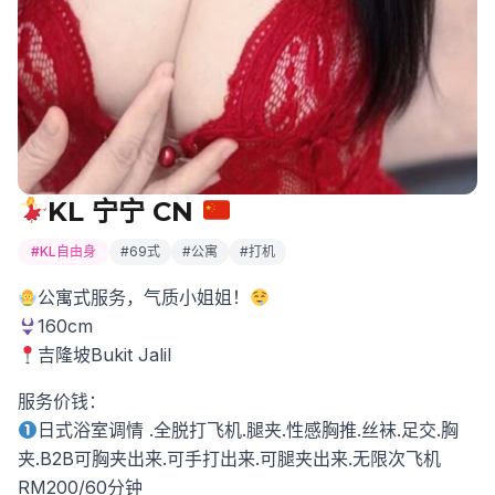
KL 宁宁 CN
#KL自由身
#69式
#公寓
#打机
公寓式服务，气质小姐姐！
160cm
吉隆坡Bukit Jalil
服务价钱：
日式浴室调情 .全脱打飞机.腿夹.性感胸推.丝袜.足交.胸
夹.B2B可胸夹出来.可手打出来.可腿夹出来.无限次飞机
RM200/60分钟