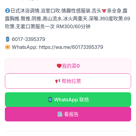
日式沐浴调情.浴室口吹.情趣性感服装.舌头
亲全身.露
露胸推.臀推.阴推.高山流水.冰火两重天.深喉.360度吹箫.69
吹箫.无套口箫服务一次 RM300/60分钟
6017-3395379
WhatsApp: https://wa.me/60173395379
我的菜
0
帮她拉票
WhatsApp 联络
看报告