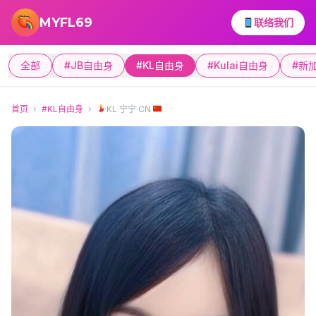
跳转到主要内容
MYFL69
联络我们
全部
#JB自由身
#KL自由身
#Kulai自由身
#新
首页
›
#KL自由身
›
KL 宁宁 CN