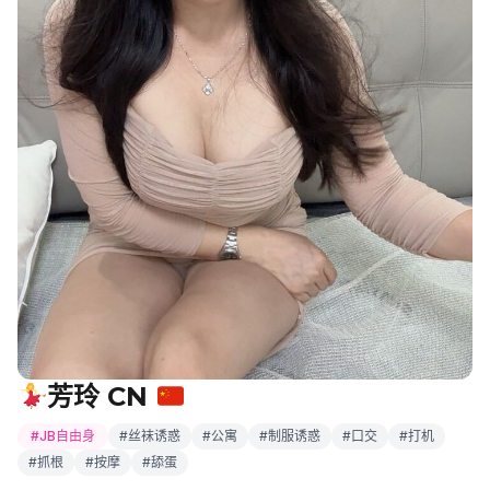
芳玲 CN
#JB自由身
#丝袜诱惑
#公寓
#制服诱惑
#口交
#打机
#抓根
#按摩
#舔蛋