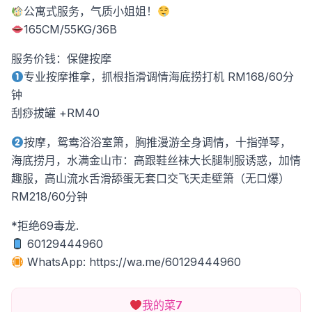
公寓式服务，气质小姐姐！
165CM/55KG/36B
服务价钱：保健按摩
专业按摩推拿，抓根指滑调情海底捞打机 RM168/60分
钟
刮痧拔罐 +RM40
按摩，鸳鸯浴浴室箫，胸推漫游全身调情，十指弹琴，
海底捞月，水满金山市：高跟鞋丝袜大长腿制服诱惑，加情
趣服，高山流水舌滑舔蛋无套口交飞天走壁箫（无口爆）
RM218/60分钟
*拒绝69毒龙.
60129444960
WhatsApp: https://wa.me/60129444960
我的菜
7