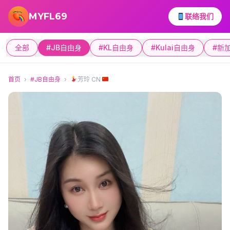
跳转到主要内容
MYFL69
联络我们
全部
#JB自由身
#KL自由身
#Kulai自由身
#新
首页
›
#JB自由身
›
芳玲 CN