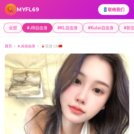
跳转到主要内容
MYFL69
联络我们
全部
#JB自由身
#KL自由身
#Kulai自由身
#新
首页
›
#JB自由身
›
安迪 CN