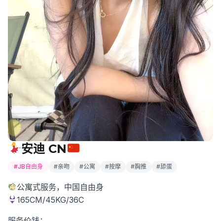
安迪 CN
#JB自由身
#亲吻
#公寓
#按摩
#胸推
#舔蛋
公寓式服务，中国自由身
165CM/45KG/36C
服务价钱：