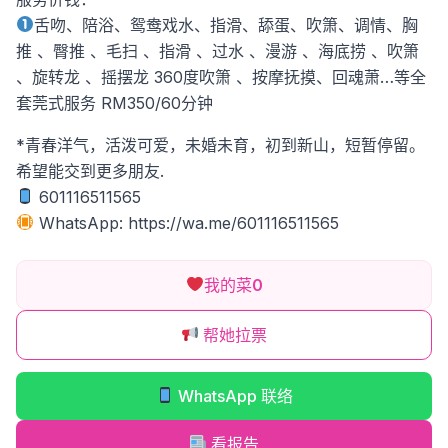
舌吻、陪浴、鸳鸯戏水、指滑、舔蛋、吹箫、调情、胸
推 、臀推 、毛扫 、指滑 、过水 、漫游 、海底捞 、吹箫
、旋转龙 、摇摆龙 360度吹箫 、按摩抚摸、回魂萧…等全
套莞式服务 RM350/60分钟
*青春洋气，活泼可爱，未婚未育，初到新山，短暂停留。
希望能交到更多朋友.
601116511565
WhatsApp: https://wa.me/601116511565
我的菜
0
帮她拉票
WhatsApp 联络
看报告