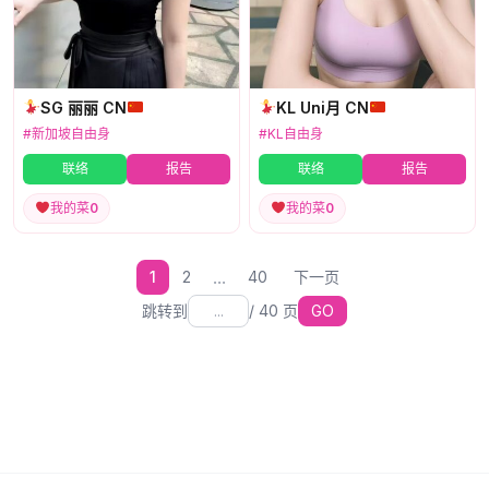
SG 丽丽 CN
KL Uni月 CN
#新加坡自由身
#KL自由身
联络
报告
联络
报告
我的菜
0
我的菜
0
...
1
2
40
下一页
跳转到
/
40
页
GO