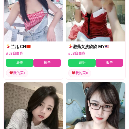
兰儿 CN
激荡女孩欣欣 MY
#JB自由身
#JB自由身
联络
报告
联络
报告
我的菜
1
我的菜
0