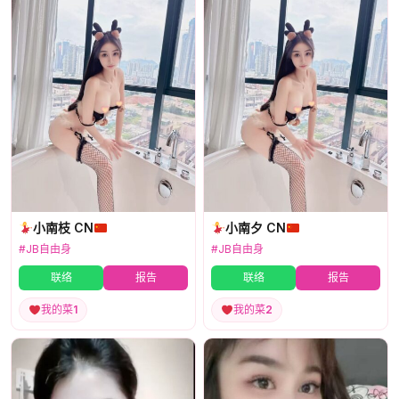
小南枝 CN
小南夕 CN
#JB自由身
#JB自由身
联络
报告
联络
报告
我的菜
1
我的菜
2