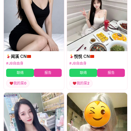
闻溪 CN
悦悦 CN
#JB自由身
#JB自由身
联络
报告
联络
报告
我的菜
0
我的菜
2