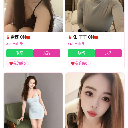
露西 CN
KL 丁丁 CN
#JB自由身
#KL自由身
联络
报告
联络
报告
我的菜
0
我的菜
0