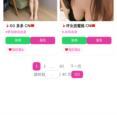
SG 多多 CN
坏女孩蜜桃 CN
#新加坡自由身
#JB自由身
联络
报告
联络
报告
我的菜
0
我的菜
0
...
1
2
40
下一页
跳转到
/
40
页
GO