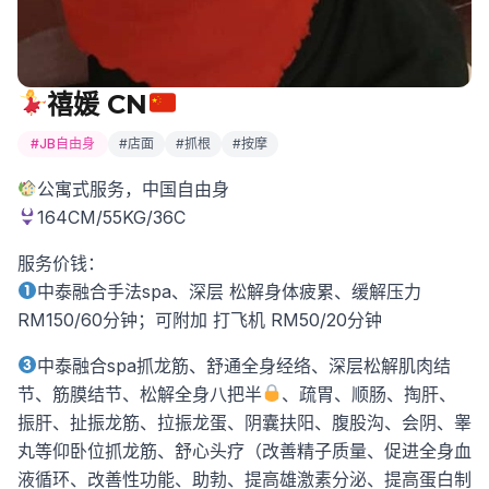
禧媛 CN
#JB自由身
#店面
#抓根
#按摩
公寓式服务，中国自由身
164CM/55KG/36C
服务价钱：
中泰融合手法spa、深层 松解身体疲累、缓解压力
RM150/60分钟；可附加 打飞机 RM50/20分钟
中泰融合spa抓龙筋、舒通全身经络、深层松解肌肉结
节、筋膜结节、松解全身八把半
、疏胃、顺肠、掏肝、
振肝、扯振龙筋、拉振龙蛋、阴囊扶阳、腹股沟、会阴、睾
丸等仰卧位抓龙筋、舒心头疗（改善精子质量、促进全身血
液循环、改善性功能、助勃、提高雄激素分泌、提高蛋白制