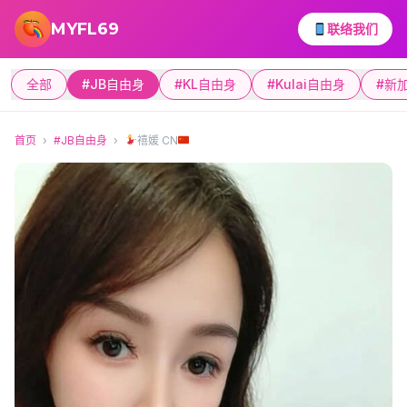
跳转到主要内容
MYFL69
联络我们
全部
#JB自由身
#KL自由身
#Kulai自由身
#新
首页
›
#JB自由身
›
禧媛 CN