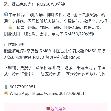
造、提高免疫力） RM260/90分钟
中泰融合spa抓龙筋、仰卧位抓龙筋+俯卧位抓龙筋、疏
通全身经络、深层松解肌肉结节、筋膜结节、松解全身八把
半
、疏胃、顺肠、掏肝、振肝、扯振龙筋、拉振龙蛋、
阴囊扶阳、腹股沟、会阴、睾丸等 RM350/120分钟
可附加小项：
能量裤电疗+草药包 RM88
中医古法竹筒火罐 RM50
筋膜
刀深层松解后背 RM38
热贝+草药球 RM58
正规纯手法按摩、深层松解 肌肉、筋膜、缓解压力 ，中国
从事按摩行业多年 ，资深按摩师 ，喜欢按摩的可以放心约
…
60177090851
WhatsApp: https://wa.me/60177090851
我的菜
2