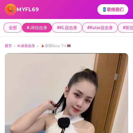
跳转到主要内容
MYFL69
联络我们
全部
#JB自由身
#KL自由身
#Kulai自由身
#新
首页
›
#JB自由身
›
泰国Nice TH