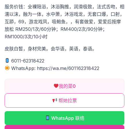
服务价钱：全裸陪浴，沐浴胸推，润滑极致，法式舌吻，相
濡以沫，融为一体，水中萧，沐浴戏龙，无套口爆，口射，
互舔，69，游龙戏凤，吸鲍鱼，，有套做爱，爱爱后按摩
放松 RM250/1次/60分钟；RM400/2次/90分钟；
RM1000/3次/10小时
皮肤白皙，身材完美。会华语，英语，泰语。
6011-62318422
WhatsApp: https://wa.me/601162318422
我的菜
0
帮她拉票
WhatsApp 联络