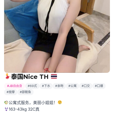
泰国Nice TH
#JB自由身
#69式
#下水
#亲吻
#公寓
#口交
#口爆
#按摩
#舔鲍鱼
公寓式服务，美丽小姐姐！
163-43kg 32C真