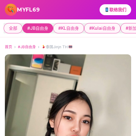
跳转到主要内容
MYFL69
联络我们
全部
#JB自由身
#KL自由身
#Kulai自由身
#新
首页
›
#JB自由身
›
泰国Jinjn TH