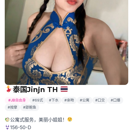
泰国Jinjn TH
#JB自由身
#69式
#下水
#亲吻
#公寓
#口交
#口爆
#按摩
#舔鲍鱼
公寓式服务，美丽小姐姐！
156-50-D