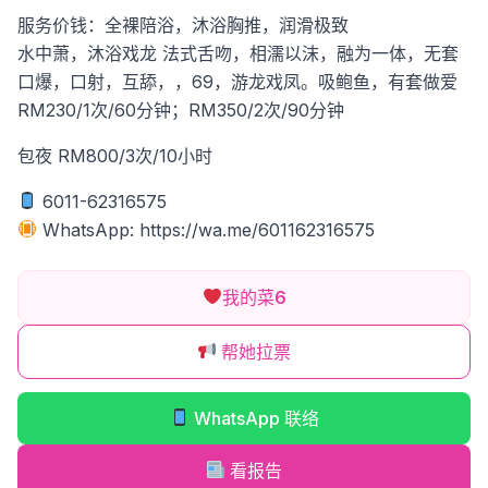
服务价钱：全裸陪浴，沐浴胸推，润滑极致
水中萧，沐浴戏龙
法式舌吻，相濡以沫，融为一体，无套
口爆，口射，互舔，，69，游龙戏凤。吸鲍鱼，有套做爱
RM230/1次/60分钟；RM350/2次/90分钟
包夜 RM800/3次/10小时
6011-62316575
WhatsApp: https://wa.me/601162316575
我的菜
6
帮她拉票
WhatsApp 联络
看报告