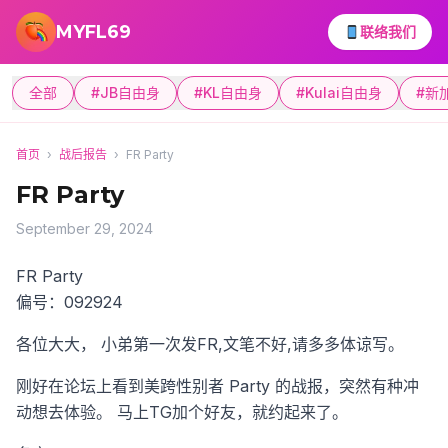
跳转到主要内容
MYFL69
联络我们
全部
#JB自由身
#KL自由身
#Kulai自由身
#新
首页
›
战后报告
›
FR Party
FR Party
September 29, 2024
FR Party
偏号：092924
各位大大， 小弟第一次发FR,文笔不好,请多多体谅写。
刚好在论坛上看到美跨性别者 Party 的战报，突然有种冲
动想去体验。 马上TG加个好友，就约起来了。