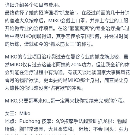
详细介绍各个项目与费用。
最终选择了她的招牌强项“抓龙筋”。在经过前面的几十分钟
的普遍大众按摩后，MIKO会戴上口罩，并穿上专业的工服
开始做专业的治疗项目。在这“酸酸爽爽”的专业治疗操作过
程中舆MIKO闲聊得知，其手艺传承泰国师傅，并经过时间
的历练，造就如今的“抓龙筋女王”的称号。
MIKO的专业项目治疗舆过去在曼谷专业的抓龙筋比较，虽
然MIKO仅有过去这些老阿姨的70%功力，但让我全新的体
会到能在治疗过程中有沟通，有谈天谈地谈国家大事舆风花
雪月的畅所欲谈。更重要的是MIKO那个身材，简直是让身
为雄性的你很难没有“占有欲”的冲动。
MIKO,只要哥再来KL,哥一定再来找你接续未完成的疗程。
女王：Miko
地点：Puchong
按摩：9/9按摩手法超赞!!!
抓龙根：物超
所值。胸非常漂亮，大且柔软和。
赶场：不会
回头：强力