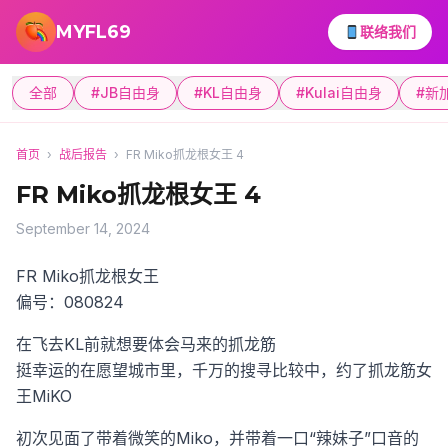
跳转到主要内容
MYFL69
联络我们
全部
#JB自由身
#KL自由身
#Kulai自由身
#新
首页
›
战后报告
›
FR Miko抓龙根女王 4
FR Miko抓龙根女王 4
September 14, 2024
FR Miko抓龙根女王
偏号：080824
在飞去KL前就想要体会马来的抓龙筋
挺幸运的在愿望城市里，千万的搜寻比较中，约了抓龙筋女
王MiKO
初次见面了带着微笑的Miko，并带着一口“辣妹子”口音的