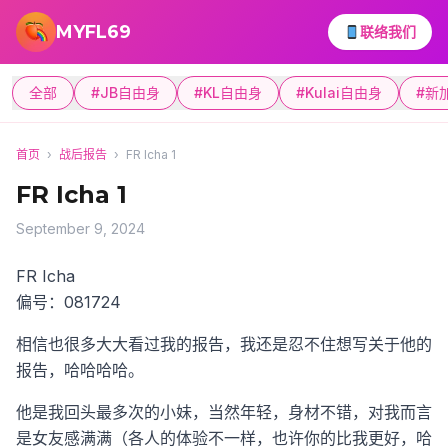
跳转到主要内容
MYFL69
联络我们
全部
#JB自由身
#KL自由身
#Kulai自由身
#新
首页
›
战后报告
›
FR Icha 1
FR Icha 1
September 9, 2024
FR Icha
偏号：081724
相信也很多大大看过我的报告，我还是忍不住想写关于他的
报告，哈哈哈哈。
他是我回头最多次的小妹，当然年轻，身材不错，对我而言
是女友感满满（各人的体验不一样，也许你的比我更好，哈