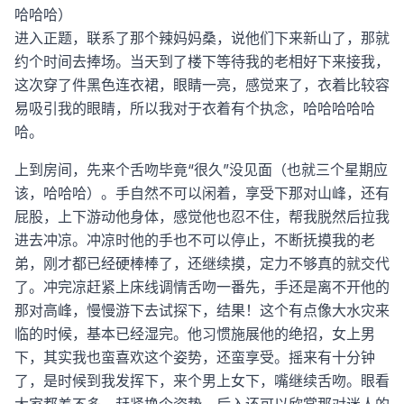
哈哈哈）
进入正题，联系了那个辣妈妈桑，说他们下来新山了，那就
约个时间去捧场。当天到了楼下等待我的老相好下来接我，
这次穿了件黑色连衣裙，眼睛一亮，感觉来了，衣着比较容
易吸引我的眼睛，所以我对于衣着有个执念，哈哈哈哈哈
哈。
上到房间，先来个舌吻毕竟“很久”没见面（也就三个星期应
该，哈哈哈）。手自然不可以闲着，享受下那对山峰，还有
屁股，上下游动他身体，感觉他也忍不住，帮我脱然后拉我
进去冲凉。冲凉时他的手也不可以停止，不断抚摸我的老
弟，刚才都已经硬棒棒了，还继续摸，定力不够真的就交代
了。冲完凉赶紧上床线调情舌吻一番先，手还是离不开他的
那对高峰，慢慢游下去试探下，结果！这个有点像大水灾来
临的时候，基本已经湿完。他习惯施展他的绝招，女上男
下，其实我也蛮喜欢这个姿势，还蛮享受。摇来有十分钟
了，是时候到我发挥下，来个男上女下，嘴继续舌吻。眼看