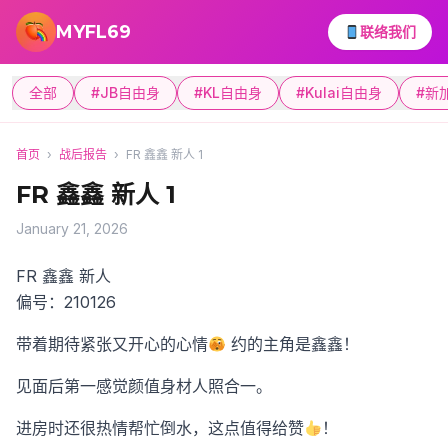
跳转到主要内容
MYFL69
联络我们
全部
#JB自由身
#KL自由身
#Kulai自由身
#新
首页
›
战后报告
›
FR 鑫鑫 新人 1
FR 鑫鑫 新人 1
January 21, 2026
FR 鑫鑫 新人
偏号：210126
带着期待紧张又开心的心情
约的主角是鑫鑫！
见面后第一感觉颜值身材人照合一。
进房时还很热情帮忙倒水，这点值得给赞
！