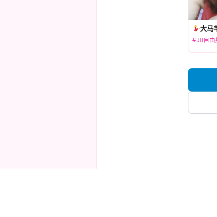
大马
#JB自由