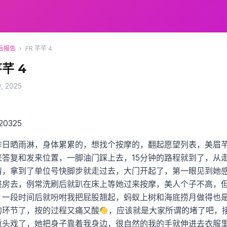
后报告
›
FR 芊芊 4
芊芊 4
, 2025
0325
作日晒雨淋，身体累累的，想找个按摩的，翻起愿望列表，美眉
来答复和发来位置，一脚油门踩上去，15分钟的路程就到了，从
情，拿到了单位号快脚步就走过去，大门开起了，第一眼见到她
进房去，例常洗刷后就趴在床上等她过来按摩，美人个子不高，
，一段时间后就吩咐我把屁股翘起，蚂蚁上树和海底捞月做得也
的环节了，按的过程又痛又酸
，应该就是大家所谓的堵了吧，
重头戏了，她把身子靠着我身边，很自然的我的手就伸进去衣服