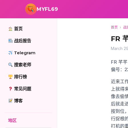
跳转到主要内容
MYFL69
首页
›
战
首页
FR 
战后报告
March 29
Telegram
FR 芊芊
搜索老师
偏号：22
排行榜
近来工
常见问题
上就得
像去偷
博客
后就走
按到位
行捉根
地区
打机的