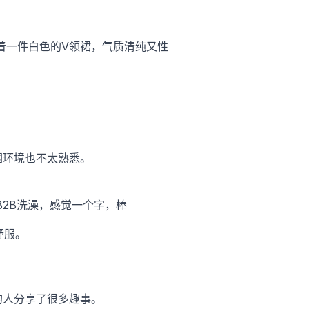
着一件白色的V领裙，气质清纯又性
围环境也不太熟悉。
B2B洗澡，感觉一个字，棒
舒服。
的人分享了很多趣事。