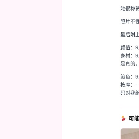
她很称
照片不
最后附上
颜值：9
身材：9
是真的
鲍鱼：9
按摩：-
码对我
可能