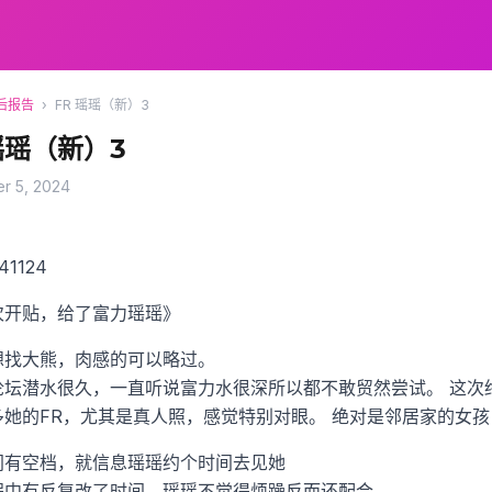
后报告
›
FR 瑶瑶（新）3
瑶瑶（新）3
r 5, 2024
1124
次开贴，给了富力瑶瑶》
想找大熊，肉感的可以略过。
论坛潜水很久，一直听说富力水很深所以都不敢贸然尝试。
这次
多她的FR，尤其是真人照，感觉特别对眼。
绝对是邻居家的女孩
间有空档，就信息瑶瑶约个时间去见她
程中有反复改了时间，瑶瑶不觉得烦躁反而还配合。