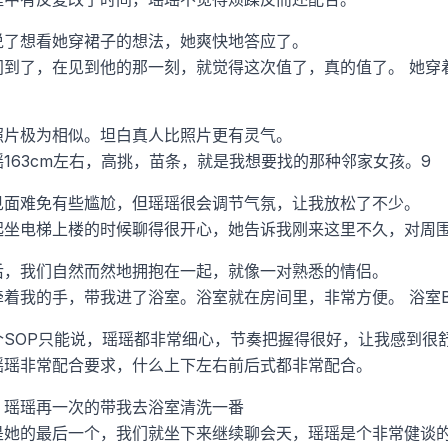
说了想看她穿裙子的想法，她爽快地答应了。
间到了，在见到他的那一刻，就觉得这次值了，真的值了。
她穿
照片极为相似。坦白真人比照片更有灵气。
163cm左右，高挑，苗条，就是我想要找的那种邻家女孩。9
见面难免有些尴尬，但瑶瑶很会调节气氛，让我放松了不少。
起坐电梯上楼的时候聊得很开心，她告诉我刚来这里不久，对周
后，我们自然而然地拥抱在一起，就像一对熟悉的情侣。
牵着我的手，带我进了浴室。浴室就在房间里，非常方便。
浴室
个SOP只能说，瑶瑶都非常细心，节奏把握得很好，让我感到很
瑶瑶非常配合要求，什么上下左右前后式都非常配合。
，瑶瑶再一次的带我去浴室清洗一番
是她的最后一个，我们就坐下来继续聊会天，瑶瑶是个非常健谈