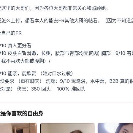
赞这里的大哥们，因为各位大哥都非常关心和照顾她。
懂怎么上传，想看本人的能去FR其他大哥的帖看。（因为不知道
自己的FR
/10 真人更好看
/10 皮肤白皙滑嫩，长腿，腰部与臀部均无赘肉)
胸部：9/10 
，我不喜欢大熊或隆胸）/
/10 能亲，能欣赏 （她对口水过敏）
 没要求 （重在聊天）
洗澡：9/10 鸳鸯浴，水中萧，B2B 真的
绝对是）
伤害：380
回头： 100% 准回头
是你喜欢的自由身