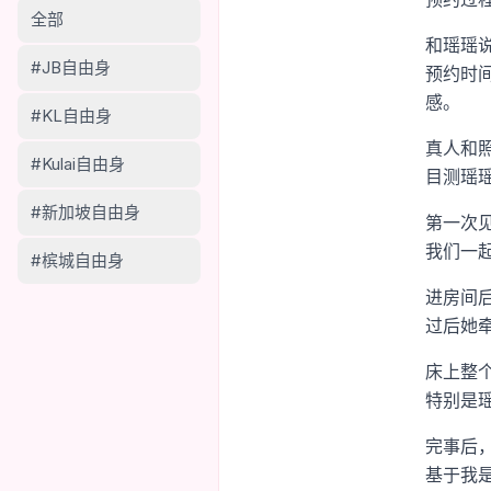
全部
和瑶瑶
#JB自由身
预约时
感。
#KL自由身
真人和
#Kulai自由身
目测瑶瑶
#新加坡自由身
第一次
我们一
#槟城自由身
进房间
过后她
床上整
特别是
完事后
基于我