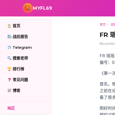
跳转到主要内容
MYFL69
首页
›
战
首页
FR 
战后报告
Novembe
Telegram
FR 瑶瑶
搜索老师
偏号：04
排行榜
《第一
常见问题
首先，
博客
之前在
看了很
刚好时
地区
预约过