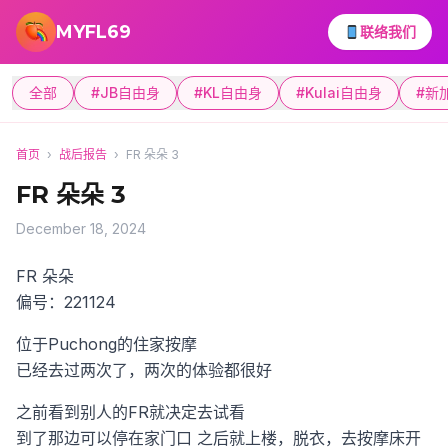
跳转到主要内容
MYFL69
联络我们
全部
#JB自由身
#KL自由身
#Kulai自由身
#新
首页
›
战后报告
›
FR 朵朵 3
FR 朵朵 3
December 18, 2024
FR 朵朵
偏号：221124
位于Puchong的住家按摩
已经去过两次了，两次的体验都很好
之前看到别人的FR就决定去试看
到了那边可以停在家门口
之后就上楼，脱衣，去按摩床开