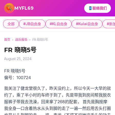
跳转到主要内容
MYFL69
联络我们
全部
#JB自由身
#KL自由身
#Kulai自由身
#新
首页
›
战后报告
›
FR 晓晓5号
FR 晓晓5号
August 25, 2024
FR 晓晓5号
偏号：100724
我关注了健龙堂很久了，昨天没约上，所以今天一大早的就
约了，乘了半小时的车终于到了，先是带我到房间帮我脱衣
服裤子带我去洗澡，回来拿了268的配套， 首先是胸按摩
我全身—口含着热水从头到脚的走了一遍—然后用舌头打圈