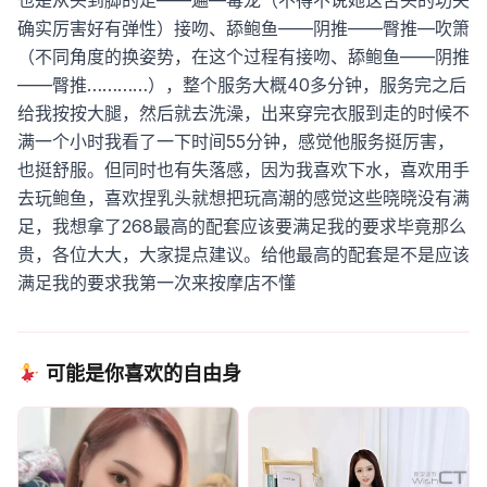
也是从头到脚的走——遍—毒龙（不得不说她这舌头的功夫
确实厉害好有弹性）接吻、舔鲍鱼——阴推——臀推—吹箫
（不同角度的换姿势，在这个过程有接吻、舔鲍鱼——阴推
——臀推…………），整个服务大概40多分钟，服务完之后
给我按按大腿，然后就去洗澡，出来穿完衣服到走的时候不
满一个小时我看了一下时间55分钟，感觉他服务挺厉害，
也挺舒服。但同时也有失落感，因为我喜欢下水，喜欢用手
去玩鲍鱼，喜欢捏乳头就想把玩高潮的感觉这些晓晓没有满
足，我想拿了268最高的配套应该要满足我的要求毕竟那么
贵，各位大大，大家提点建议。给他最高的配套是不是应该
满足我的要求我第一次来按摩店不懂
可能是你喜欢的自由身