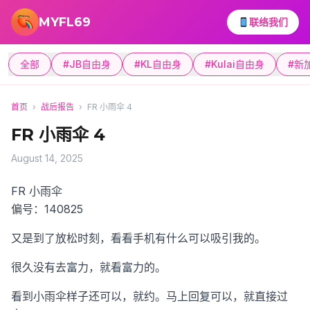
跳转到主要内容
MYFL69
联络我们
全部
#JB自由身
#KL自由身
#Kulai自由身
#新
首页
›
战后报告
›
FR 小雨伞 4
FR 小雨伞 4
August 14, 2025
FR 小雨伞
偏号：140825
又是到了放松时刻，看看手机有什么可以吸引我的。
很久没有去富力，就看富力的。
看到小雨伞样子还可以，就约。马上回复可以，就直接过