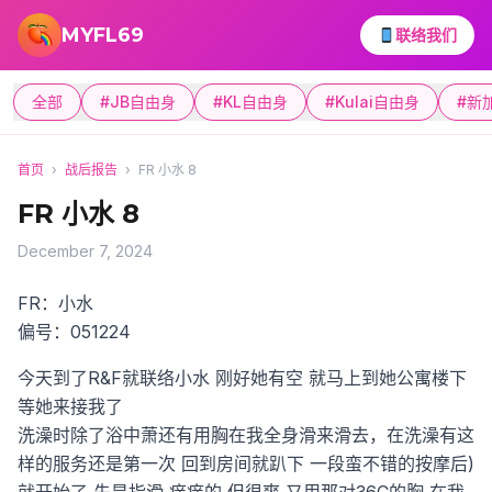
跳转到主要内容
MYFL69
联络我们
全部
#JB自由身
#KL自由身
#Kulai自由身
#新
首页
›
战后报告
›
FR 小水 8
FR 小水 8
December 7, 2024
FR：小水
偏号：051224
今天到了R&F就联络小水 刚好她有空 就马上到她公寓楼下
等她来接我了
洗澡时除了浴中萧还有用胸在我全身滑来滑去，在洗澡有这
样的服务还是第一次
回到房间就趴下 一段蛮不错的按摩后)