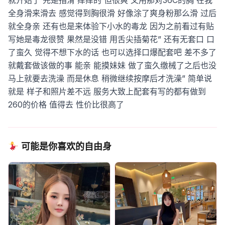
就开始了 先是指滑 痒痒的 但很爽 又用那对36C的胸 在我
全身滑来滑去 感觉得到胸很滑 好像涂了爽身粉那么滑 过后
就全身亲
还有也是来体验下小水的毒龙 因为之前看过有贴
写她是毒龙很赞 果然是没错 用舌尖插菊花”
还有无套口 口
了蛮久 觉得不想下水的话 也可以选择口爆配套吧
差不多了
就戴套做该做的事 能亲 能摸妹妹 做了蛮久缴械了之后也没
马上就要去洗澡 而是休息 稍微继续按摩后才洗澡”
简单说
就是
样子和照片差不远
服务大致上配套有写的都有做到
260的价格 值得去 性价比很高了
可能是你喜欢的自由身