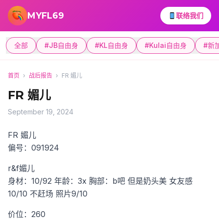
跳转到主要内容
MYFL69
联络我们
全部
#JB自由身
#KL自由身
#Kulai自由身
#新
首页
›
战后报告
›
FR 媚儿
FR 媚儿
September 19, 2024
FR 媚儿
偏号：091924
r&f媚儿
身材：10/92
年龄：3x
胸部：b吧 但是奶头美
女友感
10/10
不赶场
照片9/10
价位：260