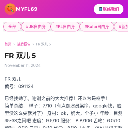
跳转到主要内容
MYFL69
联络我们
全部
#JB自由身
#KL自由身
#Kulai自由身
#新
首页
›
战后报告
›
FR 双儿 5
FR 双儿 5
November 11, 2024
FR 双儿
偏号：091124
已经找她了。谢谢之前的大大推荐！还以为是枪手！
简单总结，
样子：7/10（有点像演员梁挣，google找，脸
型没这么尖就对了）
身材：ok，奶大，个子小
年龄：目测
35-38之间吧
态度：9.5/10
服务： 8.8/106
舌吻：6.0/10