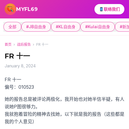
跳转到主要内容
MYFL69
联络我们
全部
#JB自由身
#KL自由身
#Kulai自由身
#新
首页
›
战后报告
›
FR 十一
FR 十一
January 8, 2024
FR 十一
偏号：010523
她的报告总是被评论两极化，我开始也对她半信半疑，有人
说她P图很够力。
我就抱着冒险的精神去找她，以下就是我的报告（这些都是
我的个人意见）