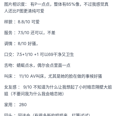
图片相识度： 有P一点点，整体有85%像，不过我感觉真
人还比P图更清纯可爱
样貌 ：8.8/10 可爱
服务 ：7.5/10 还可以，不差
调情 ：8/10 好骚，
口交：7.5+1/10 +1 可以69干净又卫生
舌吻：蜻蜓点水，偶尔会点里面一点
叫床 ： 11/10 AV叫床，尤其是她的脸在做的事候好骚
女友感 ： 9/10 不知道为什么让我想起了小时暗恋隔壁大姐
姐（不要问我为什么我会暗恋她）
家用 ： 280
回头 ：因该会（有很多新的姐姐来，打算试试）