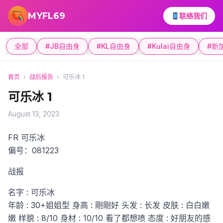
跳转到主要内容
MYFL69
联络我们
全部
#JB自由身
#KL自由身
#Kulai自由身
#新
首页
›
战后报告
›
可乐冰 1
可乐冰 1
August 13, 2023
FR 可乐冰
偏号：081223
战报
名字 : 可乐冰
年龄 : 30+姐姐型
身高 : 剛剛好
头发 : 长发
皮肤 : 白白嫩
嫩
样貌 : 8/10
身材 : 10/10 看了都想喷
态度 : 好朋友的感