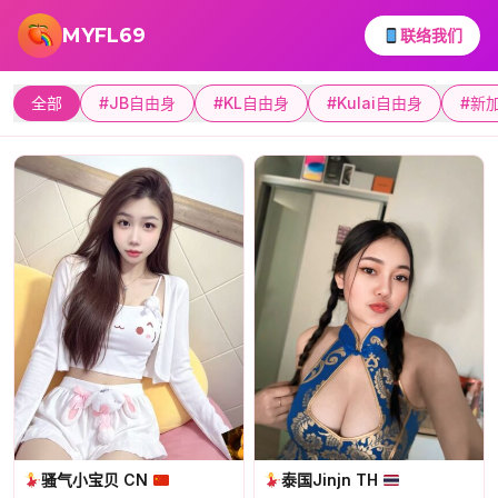
跳转到主要内容
MYFL69
联络我们
全部
#JB自由身
#KL自由身
#Kulai自由身
#新
骚气小宝贝 CN
泰国Jinjn TH