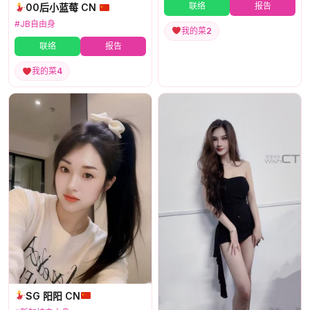
联络
报告
00后小蓝莓 CN
#JB自由身
我的菜
2
联络
报告
我的菜
4
SG 阳阳 CN