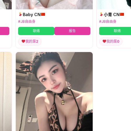
Baby CN
小青 CN
#JB自由身
#JB自由身
联络
报告
联络
我的菜
2
我的菜
0