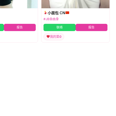
小面包 CN
#JB自由身
报告
联络
报告
我的菜
0