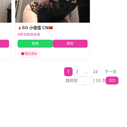
SG 小佳佳 CN
#新加坡自由身
联络
报告
我的菜
0
...
1
2
24
下一页
跳转到
/
24
页
GO