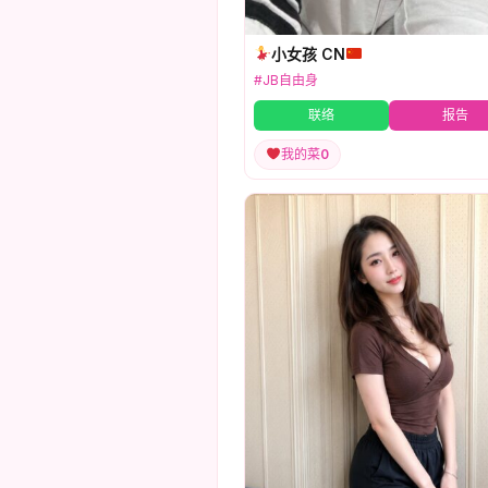
小女孩 CN
#JB自由身
联络
报告
我的菜
0