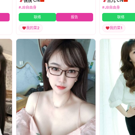
悦悦 CN
兰儿 CN
#JB自由身
#JB自由身
联络
报告
联络
我的菜
2
我的菜
1