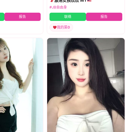
激荡女孩欣欣 MY
#JB自由身
报告
联络
报告
我的菜
0