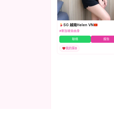
SG 越南Helen VN
#新加坡自由身
联络
报告
我的菜
0