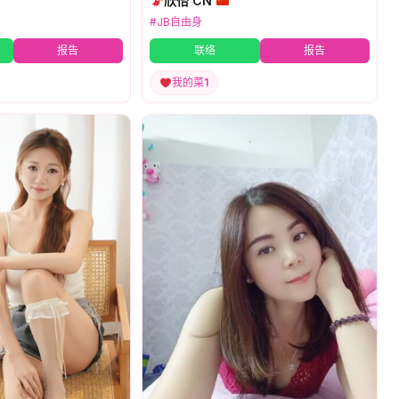
欣怡 CN
#JB自由身
报告
联络
报告
我的菜
1