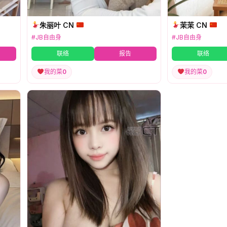
朱丽叶 CN
茉茉 CN
#JB自由身
#JB自由身
联络
报告
联络
我的菜
0
我的菜
0