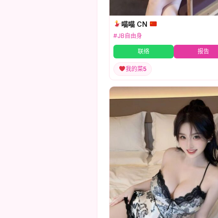
喵喵 CN
#JB自由身
联络
报告
我的菜
5