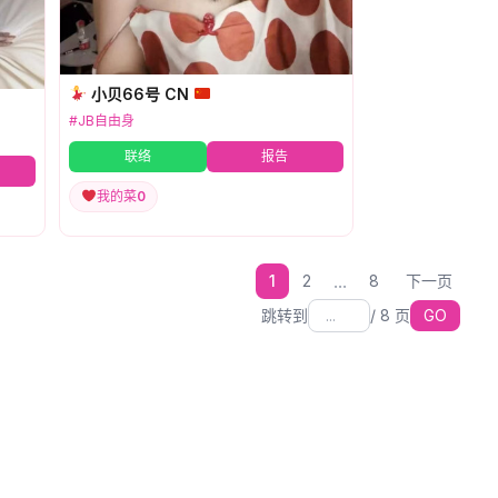
小贝66号 CN
#JB自由身
联络
报告
我的菜
0
...
1
2
8
下一页
跳转到
/
8
页
GO