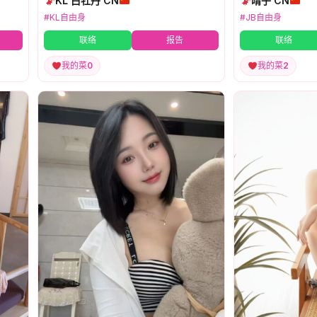
KL 白牡丹 CN
晴子 CN
#KL自由身
#JB自由身
联络
报告
联络
我的菜
0
我的菜
2