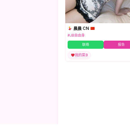
晨晨 CN
#JB自由身
联络
报告
我的菜
3