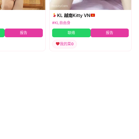
KL 越南Kitty VN
#KL自由身
报告
联络
报告
我的菜
0