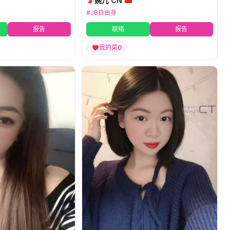
婉儿 CN
#JB自由身
报告
联络
报告
我的菜
0