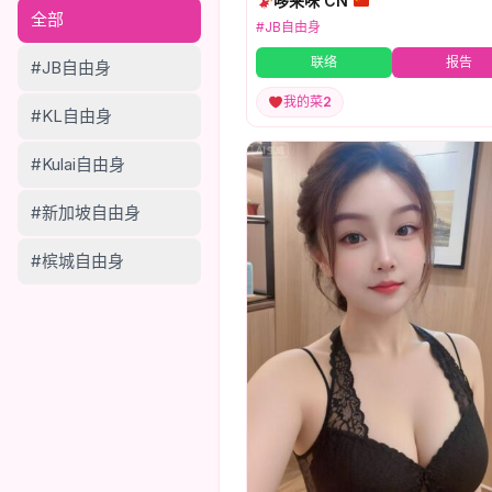
哆来咪 CN
全部
#JB自由身
联络
报告
#JB自由身
我的菜
2
#KL自由身
#Kulai自由身
#新加坡自由身
#槟城自由身