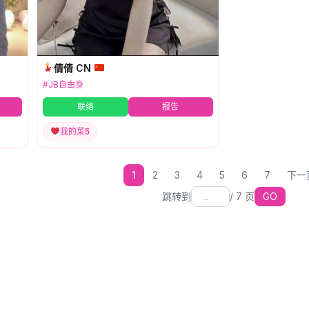
倩倩 CN
#JB自由身
联络
报告
我的菜
5
1
2
3
4
5
6
7
下一
跳转到
/
7
页
GO