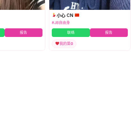
小心 CN
#JB自由身
报告
联络
报告
我的菜
0