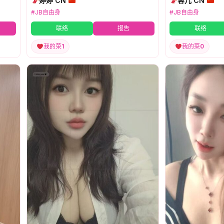
婷婷 CN
蓉儿 CN
#JB自由身
#JB自由身
联络
报告
联络
我的菜
1
我的菜
0