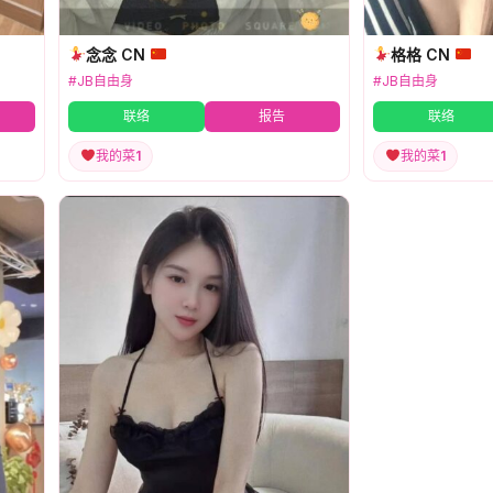
念念 CN
格格 CN
#JB自由身
#JB自由身
联络
报告
联络
我的菜
1
我的菜
1