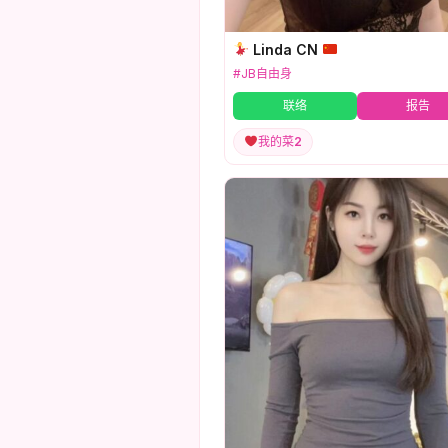
Linda CN
#JB自由身
联络
报告
我的菜
2