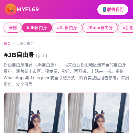
跳转到主要内容
MYFL69
联络我们
全部
#JB自由身
#KL自由身
#Kulai自由身
#新
首页
›
#JB自由身
#JB自由身
(新山)
新山自由身推荐（JB自由身）— 马来西亚新山地区最齐全的自由身
资料，涵盖新山市区、建龙堂、RNF、百万镇、士姑来一带。提供
WhatsApp 与 Telegram 安全联络方式，附真实战后报告参考。每周
更新，安全可靠。