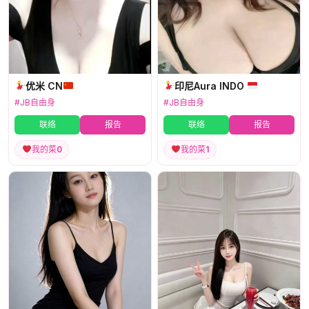
优米 CN
印尼Aura INDO
#JB自由身
#JB自由身
联络
报告
联络
报告
我的菜
0
我的菜
1