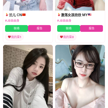
兰儿 CN
激荡女孩欣欣 MY
#JB自由身
#JB自由身
联络
报告
联络
报告
我的菜
1
我的菜
0