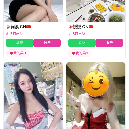
闻溪 CN
悦悦 CN
#JB自由身
#JB自由身
联络
报告
联络
报告
我的菜
0
我的菜
2