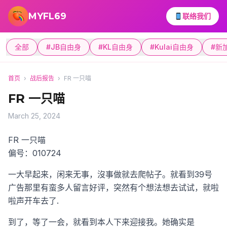
跳转到主要内容
MYFL69
联络我们
全部
#JB自由身
#KL自由身
#Kulai自由身
#新
首页
›
战后报告
›
FR 一只喵
FR 一只喵
March 25, 2024
FR 一只喵
偏号：010724
一大早起来，闲来无事，沒事做就去爬帖子。就看到39号
广告那里有蛮多人留言好评，突然有个想法想去试试，就啦
啦声开车去了.
到了，等了一会，就看到本人下来迎接我。她确实是